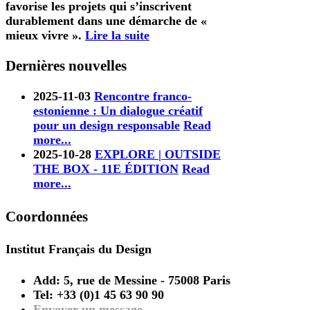
favorise les projets qui s’inscrivent
durablement dans une démarche de «
mieux vivre ».
Lire la suite
Dernières nouvelles
2025-11-03
Rencontre franco-
estonienne : Un dialogue créatif
pour un design responsable
Read
more...
2025-10-28
EXPLORE | OUTSIDE
THE BOX - 11E ÉDITION
Read
more...
Coordonnées
Institut Français du Design
Add:
5, rue de Messine
-
75008 Paris
Tel:
+33 (0)1 45 63 90 90
Envoyer un message