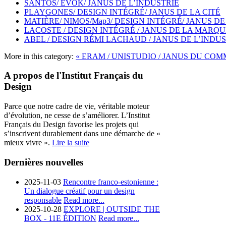
SANTOS/ EVOK/ JANUS DE L’INDUSTRIE
PLAYGONES/ DESIGN INTÉGRÉ/ JANUS DE LA CITÉ
MATIÈRE/ NIMOS/Map3/ DESIGN INTÉGRÉ/ JANUS DE
LACOSTE / DESIGN INTÉGRÉ / JANUS DE LA MARQU
ABEL / DESIGN RÉMI LACHAUD / JANUS DE L’INDU
More in this category:
« ERAM / UNISTUDIO / JANUS DU CO
A propos de l'Institut Français du
Design
Parce que notre cadre de vie, véritable moteur
d’évolution, ne cesse de s’améliorer. L’Institut
Français du Design favorise les projets qui
s’inscrivent durablement dans une démarche de «
mieux vivre ».
Lire la suite
Dernières nouvelles
2025-11-03
Rencontre franco-estonienne :
Un dialogue créatif pour un design
responsable
Read more...
2025-10-28
EXPLORE | OUTSIDE THE
BOX - 11E ÉDITION
Read more...