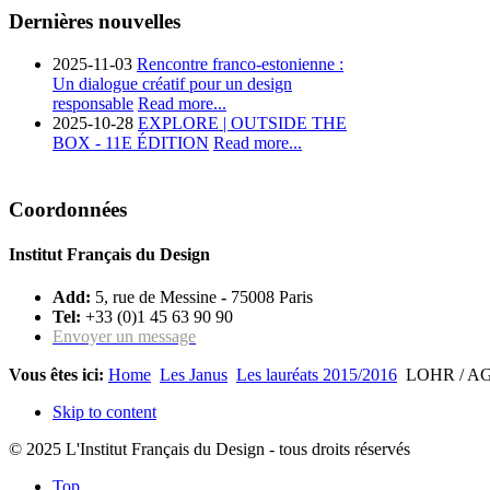
Dernières nouvelles
2025-11-03
Rencontre franco-estonienne :
Un dialogue créatif pour un design
responsable
Read more...
2025-10-28
EXPLORE | OUTSIDE THE
BOX - 11E ÉDITION
Read more...
Coordonnées
Institut Français du Design
Add:
5, rue de Messine
-
75008 Paris
Tel:
+33 (0)1 45 63 90 90
Envoyer un message
Vous êtes ici:
Home
Les Janus
Les lauréats 2015/2016
LOHR / A
Skip to content
© 2025 L'Institut Français du Design - tous droits réservés
Top