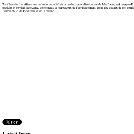
TotalEnergies Lubrifiants est un leader mondial de la production et distribution de lubrifiants, qui compte 42
produits et services innovants, performants et respectueux de l’environnement, issus des travaux de son cent
l’automobile, de l’industrie et de la marine.
Latest from