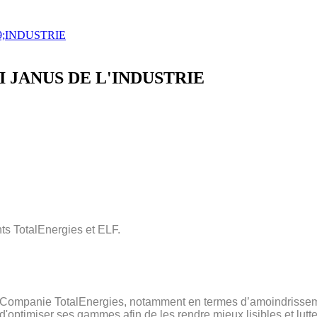
I JANUS DE L'INDUSTRIE
ts TotalEnergies et ELF.
a Companie
TotalEnergies
,
notamment en termes d’amoindrisse
'optimiser ses gammes afin de les rendre mieux lisibles et lutte