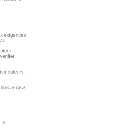
ux exigences
al.
mpteur
érifier
istributeurs.
(calculé sur la
 la