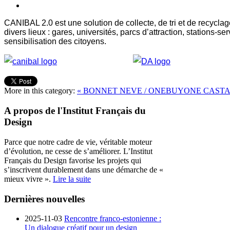
CANIBAL 2.0 est une solution de collecte, de tri et de recycla
divers lieux : gares, universités, parcs d’attraction, stations-
sensibilisation des citoyens.
More in this category:
« BONNET NEVE / ONEBUYONE
CASTA
A propos de l'Institut Français du
Design
Parce que notre cadre de vie, véritable moteur
d’évolution, ne cesse de s’améliorer. L’Institut
Français du Design favorise les projets qui
s’inscrivent durablement dans une démarche de «
mieux vivre ».
Lire la suite
Dernières nouvelles
2025-11-03
Rencontre franco-estonienne :
Un dialogue créatif pour un design